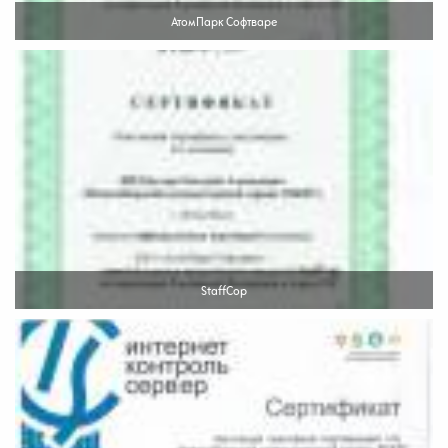
АтомПарк Софтваре
StaffCop