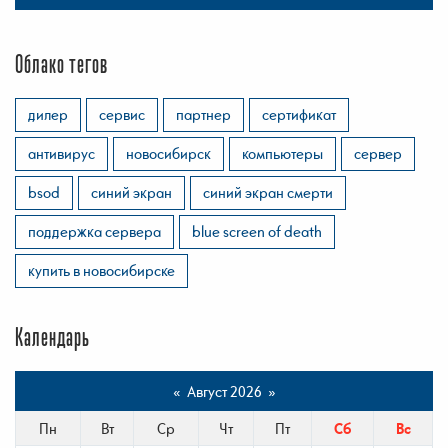
Облако тегов
дилер
сервис
партнер
сертификат
антивирус
новосибирск
компьютеры
сервер
bsod
синий экран
синий экран смерти
поддержка сервера
blue screen of death
купить в новосибирске
Календарь
«
Август 2026
»
Пн
Вт
Ср
Чт
Пт
Сб
Вс