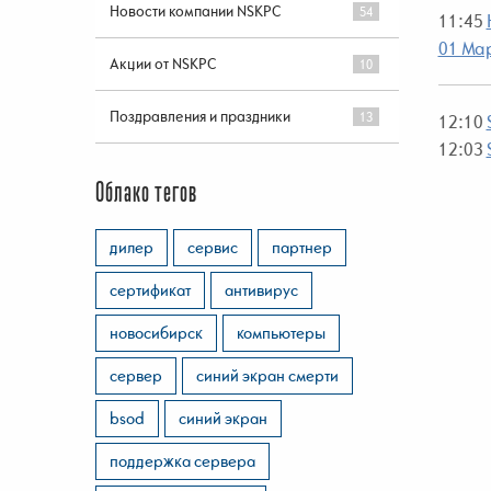
Новости компании NSKPC
54
11:45
01 Мар
Акции от NSKPC
10
Поздравления и праздники
13
12:10
12:03
Облако тегов
дилер
сервис
партнер
сертификат
антивирус
новосибирск
компьютеры
сервер
синий экран смерти
bsod
синий экран
поддержка сервера