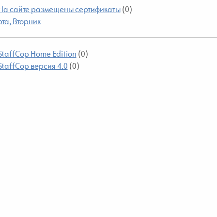
На сайте размещены сертификаты
(0)
та, Вторник
StaffCop Home Edition
(0)
StaffCop версия 4.0
(0)