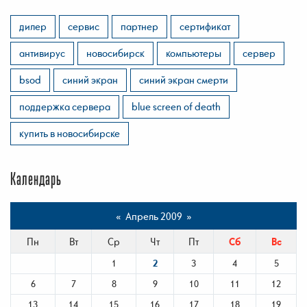
дилер
сервис
партнер
сертификат
антивирус
новосибирск
компьютеры
сервер
bsod
синий экран
синий экран смерти
поддержка сервера
blue screen of death
купить в новосибирске
Календарь
«
Апрель 2009
»
Пн
Вт
Ср
Чт
Пт
Сб
Вс
1
2
3
4
5
6
7
8
9
10
11
12
13
14
15
16
17
18
19