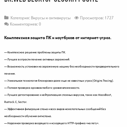
Категория:
Вирусы и антивирусы
Просмотров: 1727
Комментариев: 0
Комплексная защита ПК и ноутбуков от интернет-угроз.
— Комплексное решение проблемы защиты ПК.
— Лучшее в отрасли лечение активных заражений.
— Возможность установки на зараженную машину без необходимости предварительного
лечения.
— Уникальная технология блокировки даже еще не известных угроз (Origins Tracing).
— Полная проверка архивов любого уровня вложенности.
— Лучшее детектирование и нейтрализация сложных вирусов, таких как MaosBoot,
Rustock.C, Sector.
— Эффективная фильтрация спама и всех видов нежелательных сообщений без
необходимости обучения антиспама.
— Надежная проверка входящего и исходящего HTTP-трафика «на лету».