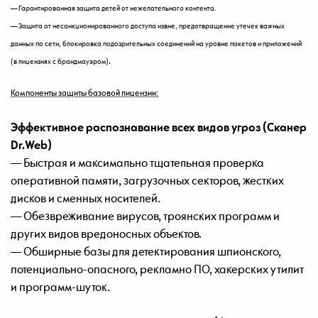
— Гарантированная защита детей от нежелательного контента.
— Защита от несанкционированного доступа извне, предотвращение утечек важных
данных по сети, блокировка подозрительных соединений на уровне пакетов и приложений
.
(в лицензиях с брандмауэром)
Компоненты защиты базовой лицензии:
Эффективное распознавание всех видов угроз (Сканер
Dr.Web)
— Быстрая и максимально тщательная проверка
оперативной памяти, загрузочных секторов, жестких
дисков и сменных носителей.
— Обезвреживание вирусов, троянских программ и
других видов вредоносных объектов.
— Обширные базы для детектирования шпионского,
потенциально-опасного, рекламно ПО, хакерских утилит
и программ-шуток.