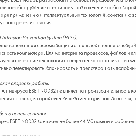
ивное обнаружение всех типов угроз и лечение любых зара
аря применению интеллектуальных технологий, сочетанию э
урного детектирования.
 Intrusion Prevention System (HIPS).
шенствованная система защиты от попыток внешнего воздейс
сность компьютера. Для мониторинга процессов, файлов и к
зуется сочетание технологий поведенческого анализа с возмо
ивно детектировать, блокировать и предотвращать подобны
кая скорость работы.
 Антивируса ESET NOD32 не влияет на производительность 
ения происходят практически незаметно для пользователя, н
ство использования.
рус ESET NOD32 занимает не более 44 Мб памяти и работает 