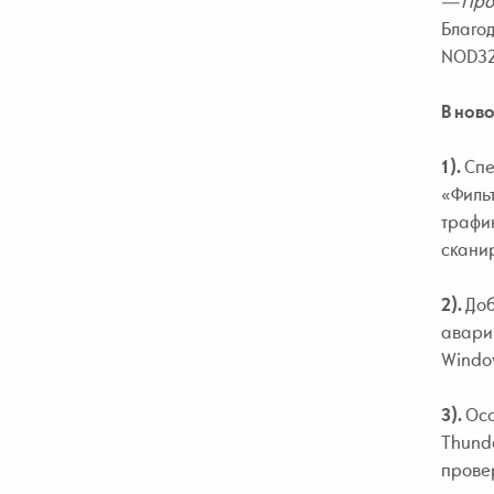
— Про
Благод
NOD32 
В ново
1).
Спе
«Фильт
трафик
сканир
2).
Доб
аварий
Window
3
).
Осо
Thunde
провер