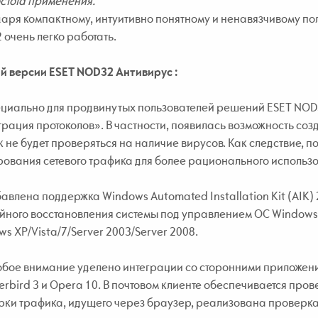
стота применения.
аря компактному, интуитивно понятному и ненавязчивому по
очень легко работать.
й версии ESET NOD32 Антивирус :
циально для продвинутых пользователей решений ESET NOD
рация протоколов». В частности, появилась возможность со
 не будет проверяться на наличие вирусов. Как следствие, 
ования сетевого трафика для более рационального использ
авлена поддержка Windows Automated Installation Kit (AIK) 2
ного восстановления системы под управлением ОС Windows 7
s XP/Vista/7/Server 2003/Server 2008.
бое внимание уделено интеграции со сторонними приложения
rbird 3 и Opera 10. В почтовом клиенте обеспечивается пров
ки трафика, идущего через браузер, реализована проверка