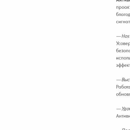
проакт
благод
сигнат
— Host
Усовер
безопа
исполь
эффект
— Высо
Работа
обновл
— Удоб
Антиви