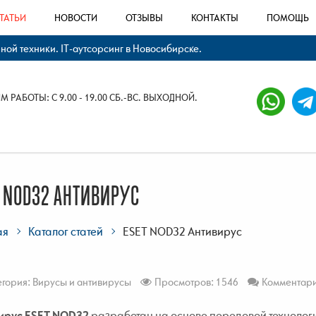
ТАТЬИ
НОВОСТИ
ОТЗЫВЫ
КОНТАКТЫ
ПОМОЩЬ
й техники. IT-аутсорсинг в Новосибирске.
 РАБОТЫ: С 9.00 - 19.00 СБ.-ВС. ВЫХОДНОЙ.
T NOD32 АНТИВИРУС
ая
Каталог статей
ESET NOD32 Антивирус
егория:
Вирусы и антивирусы
Просмотров: 1546
Комментари
ирус ESET NOD32
разработан на основе передовой технолог