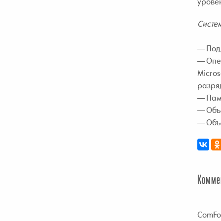
урове
Систе
— Под
— Опер
Micros
разря
— Пам
— Объе
— Объе
Комме
ComFo