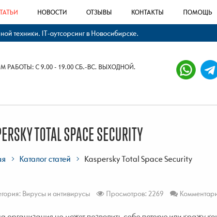
ТАТЬИ
НОВОСТИ
ОТЗЫВЫ
КОНТАКТЫ
ПОМОЩЬ
й техники. IT-аутсорсинг в Новосибирске.
 РАБОТЫ: С 9.00 - 19.00 СБ.-ВС. ВЫХОДНОЙ.
ERSKY TOTAL SPACE SECURITY
ая
Каталог статей
Kaspersky Total Space Security
егория:
Вирусы и антивирусы
Просмотров: 2269
Комментари
а организация не может позволить себе потерю или кражу 