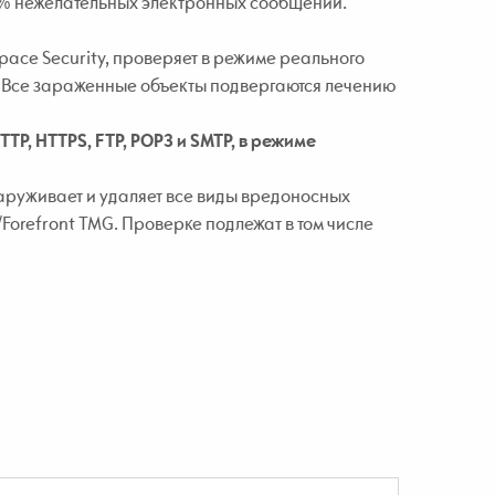
9% нежелательных электронных сообщений.
pace Security, проверяет в режиме реального
 Все зараженные объекты подвергаются лечению
P, HTTPS, FTP, POP3 и SMTP, в режиме
наруживает и удаляет все виды вредоносных
Forefront TMG. Проверке подлежат в том числе