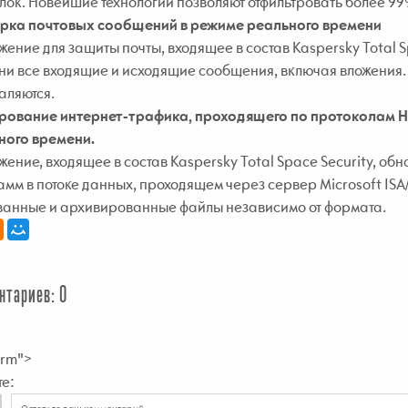
лок. Новейшие технологии позволяют отфильтровать более 9
рка почтовых сообщений в режиме реального времени
ение для защиты почты, входящее в состав Kaspersky Total S
ни все входящие и исходящие сообщения, включая вложения.
аляются.
рование интернет-трафика, проходящего по протоколам HTT
ного времени.
ение, входящее в состав Kaspersky Total Space Security, об
мм в потоке данных, проходящем через сервер Microsoft ISA/
ванные и архивированные файлы независимо от формата.
нтариев: 0
rm">
е: