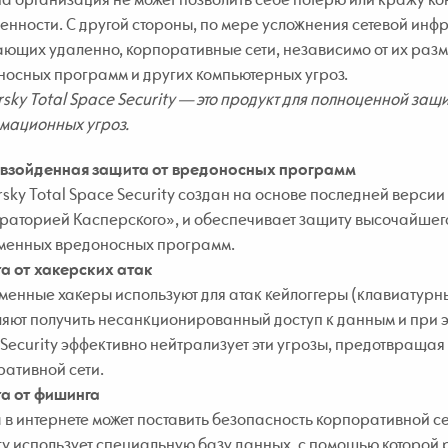
енности. С другой стороны, по мере усложнения сетевой инф
ющих удаленно, корпоративные сети, независимо от их разм
осных программ и других компьютерных угроз.
sky Total Space Security — это продукт для полноценной защи
мационных угроз.
взойденная защита от вредоносных программ
sky Total Space Security создан на основе последней верси
аторией Касперского», и обеспечивает защиту высочайшего
менных вредоносных программ.
а от хакерских атак
менные хакеры используют для атак кейлоггеры (клавиатурн
яют получить несанкционированный доступ к данным и при э
Security эффективно нейтрализует эти угрозы, предотвращ
ативной сети.
а от фишинга
 в интернете может поставить безопасность корпоративной се
ty использует специальную базу данных, с помощью которой 