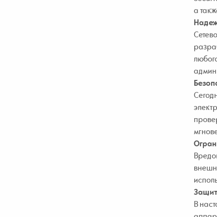
а так
Надеж
Сетево
разраб
любого
админи
Безоп
Сегодн
электр
провер
мгнов
Огран
Вредон
внешни
исполь
Защит
В наст
аппар