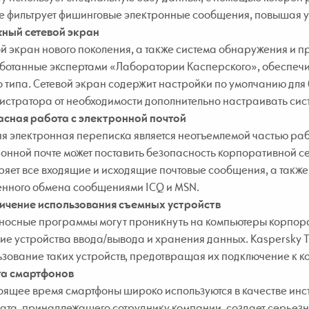
же фильтрует фишинговые электронные сообщения, повышая у
ный сетевой экран
й экран нового поколения, а также система обнаружения и 
отанные экспертами «Лаборатории Касперского», обеспечив
 типа. Сетевой экран содержит настройки по умолчанию для
стратора от необходимости дополнительно настраивать сис
асная работа с электронной почтой
я электронная переписка является неотъемлемой частью ра
онной почте может поставить безопасность корпоративной сети
яет все входящие и исходящие почтовые сообщения, а такж
енного обмена сообщениями ICQ и MSN.
ичение использования съемных устройств
осные программы могут проникнуть на компьютеры корпорат
е устройства ввода/вывода и хранения данных. Kaspersky To
зование таких устройств, предотвращая их подключение к к
а смартфонов
оящее время смартфоны широко используются в качестве инс
ата, принадлежащего сотруднику компании, создает серьез