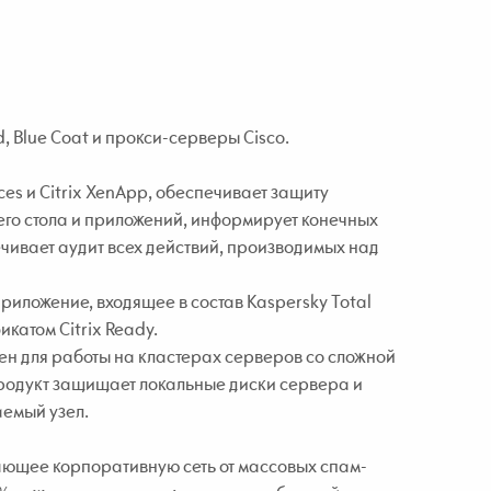
d, Blue Coat и прокси-серверы Cisco.
es и Citrix XenApp, обеспечивает защиту
го стола и приложений, информирует конечных
чивает аудит всех действий, производимых над
приложение, входящее в состав Kaspersky Total
икатом Citrix Ready.
ен для работы на кластерах серверов со сложной
родукт защищает локальные диски сервера и
аемый узел.
щающее корпоративную сеть от массовых спам-