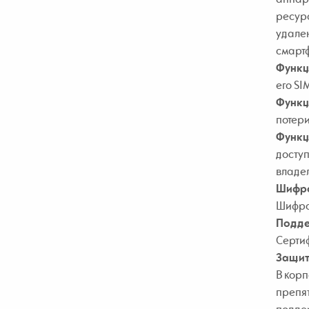
ресурс
удален
смартф
Функц
его SI
Функц
потери
Функц
доступ
владе
Шифр
Шифров
Подде
Сертиф
Защит
В корп
препят