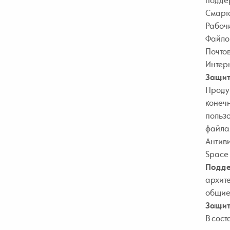
подде
Смартф
Рабочи
Файлов
Почтов
Интерн
Защит
Продук
конеч
пользо
файла
Антиви
Space 
Подде
архит
общие 
Защит
В сост