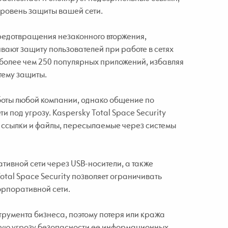
ровень защиты вашей сети.
предотвращения незаконного вторжения,
ают защиту пользователей при работе в сетях
 более чем 250 популярных приложений, избавляя
тему защиты.
боты любой компании, однако общение по
 под угрозу. Kaspersky Total Space Security
е ссылки и файлы, пересылаемые через системы
ивной сети через USB-носители, а также
tal Space Security позволяет ограничивать
орпоративной сети.
трумента бизнеса, поэтому потеря или кража
ную угрозу безопасности ее информационных