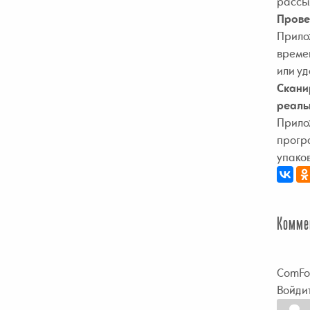
рассы
Прове
Прилож
време
или уд
Скани
реаль
Прилож
програ
упако
Комме
ComFo
Войдит