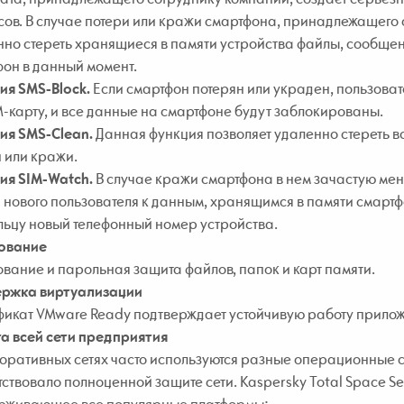
ов. В случае потери или кражи смартфона, принадлежащего 
но стереть хранящиеся в памяти устройства файлы, сообщения
он в данный момент.
ия SMS-Block.
Если смартфон потерян или украден, пользова
M-карту, и все данные на смартфоне будут заблокированы.
ия SMS-Clean.
Данная функция позволяет удаленно стереть вс
 или кражи.
ия SIM-Watch.
В случае кражи смартфона в нем зачастую мен
 нового пользователя к данным, хранящимся в памяти смартф
льцу новый телефонный номер устройства.
ование
ание и парольная защита файлов, папок и карт памяти.
ржка виртуализации
икат VMware Ready подтверждает устойчивую работу прилож
а всей сети предприятия
оративных сетях часто используются разные операционные с
ствовало полноценной защите сети. Kaspersky Total Space S