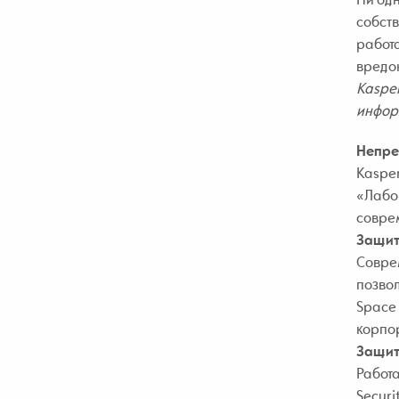
собств
работа
вредон
Kasper
инфор
Непре
Kasper
«Лабор
совре
Защит
Совре
позвол
Space 
корпор
Защит
Работа
Securi