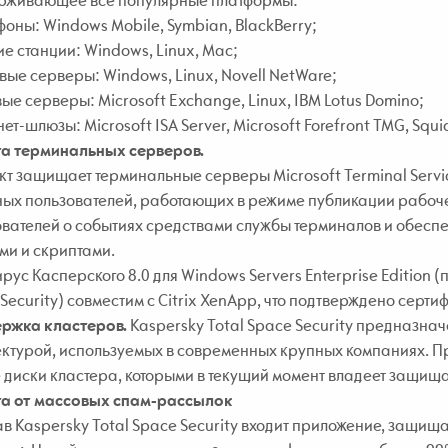
рживающее все популярные платформы:
оны: Windows Mobile, Symbian, BlackBerry;
е станции: Windows, Linux, Mac;
ые серверы: Windows, Linux, Novell NetWare;
ые серверы: Microsoft Exchange, Linux, IBM Lotus Domino;
ет-шлюзы: Microsoft ISA Server, Microsoft Forefront TMG, Squi
а терминальных серверов.
т защищает терминальные серверы Microsoft Terminal Servic
ных пользователей, работающих в режиме публикации рабоче
вателей о событиях средствами службы терминалов и обеспе
ми и скриптами.
рус Касперского 8.0 для Windows Servers Enterprise Edition (
Security) совместим с Citrix XenApp, что подтверждено сертиф
ржка кластеров.
Kaspersky Total Space Security предназнач
ектурой, используемых в современных крупных компаниях. П
диски кластера, которыми в текущий момент владеет защищ
а от массовых спам-рассылок
ав Kaspersky Total Space Security входит приложение, защи