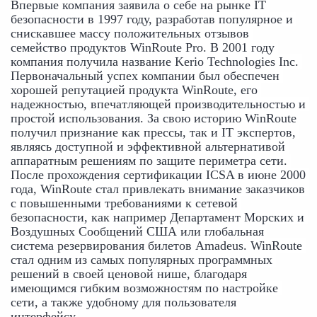
Впервые компания заявила о себе на рынке IT 
безопасности в 1997 году, разработав популярное и 
снискавшее массу положительных отзывов 
семейство продуктов WinRoute Pro. В 2001 году 
компания получила название Kerio Technologies Inc. 
Первоначальный успех компании был обеспечен 
хорошей репутацией продукта WinRoute, его 
надежностью, впечатляющей производительностью и 
простой использования. За свою историю WinRoute 
получил признание как прессы, так и IT экспертов, 
являясь доступной и эффективной альтернативой 
аппаратным решениям по защите периметра сети. 
После прохождения сертификации ICSA в июне 2000 
года, WinRoute стал привлекать внимание заказчиков 
с повышенными требованиями к сетевой 
безопасности, как например Департамент Морских и 
Воздушных Сообщений США или глобальная 
система резервирования билетов Amadeus. WinRoute 
cтал одним из самых популярных программных 
решений в своей ценовой нише, благодаря 
имеющимся гибким возможностям по настройке 
сети, а также удобному для пользователя 
интерфейсу.