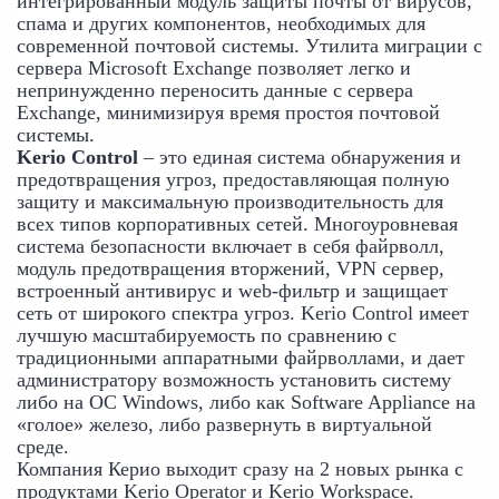
интегрированный модуль защиты почты от вирусов, 
спама и других компонентов, необходимых для 
современной почтовой системы. Утилита миграции с 
сервера Microsoft Exchange позволяет легко и 
непринужденно переносить данные с сервера 
Exchange, минимизируя время простоя почтовой 
системы.
Kerio Control 
– это единая система обнаружения и 
предотвращения угроз, предоставляющая полную 
защиту и максимальную производительность для 
всех типов корпоративных сетей. Многоуровневая 
система безопасности включает в себя файрволл, 
модуль предотвращения вторжений, VPN сервер, 
встроенный антивирус и web-фильтр и защищает 
сеть от широкого спектра угроз. Kerio Control имеет 
лучшую масштабируемость по сравнению с 
традиционными аппаратными файрволлами, и дает 
администратору возможность установить систему 
либо на ОС Windows, либо как Software Appliance на 
«голое» железо, либо развернуть в виртуальной 
среде.
Компания Керио выходит сразу на 2 новых рынка с 
продуктами Kerio Operator и Kerio Workspace.