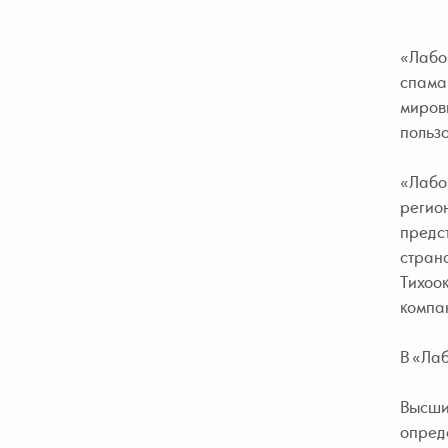
«Лабо
спама 
миров
пользо
«Лабо
регио
предст
страна
Тихоок
компан
В «Ла
Высши
опреде