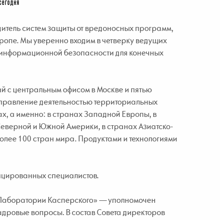
сегодня
итель систем защиты от вредоносных программ,
ропе. Мы уверенно входим в четверку ведущих
информационной безопасности для конечных
 с центральным офисом в Москве и пятью
управление деятельностью территориальных
х, а именно: в странах Западной Европы, в
Северной и Южной Америки, в странах Азиатско-
более 100 стран мира. Продуктами и технологиями
ицированных специалистов.
«Лаборатории Касперского» — уполномочен
дровые вопросы. В состав Совета директоров