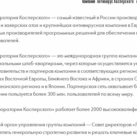
Компания
"Антивирус Касперского"
ратория Касперского» — самый известный в России производ
и хакерских атак и крупнейшая антивирусная компания в Ев
ых производителей программных решений для обеспечения 
вателей.
ратория Касперского» — это международная группа компаний
нальными штаб-квартирами, через которые осуществляется 
авительств и партнеров компании в соответствующих региона
х Восточной Европы, Ближнего Востока и Африки, в странах 
еанского региона и в Японии. Партнерская сеть охватывает 
ии пользуется более 300 млн. пользователей по всему миру.
боратории Касперского» работает более 2000 высококвалиф
й орган управления группы компаний — Совет директоров 
лять генеральную стратегию развития и решать ключевые ка