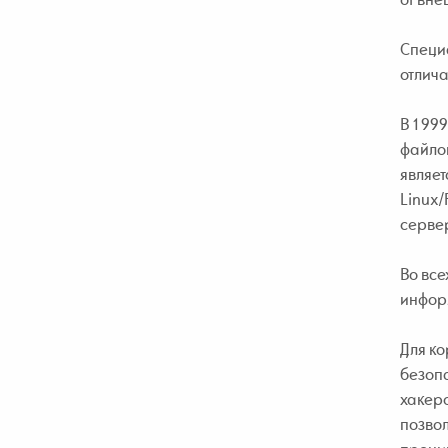
Специ
отлич
В 1999
файло
являе
Linux/
сервер
Во все
инфор
Для к
безопа
хакеро
позво