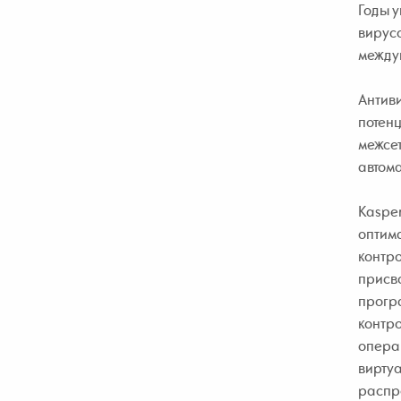
Годы у
вирусо
между
Антив
потенц
межсе
автома
Kasper
оптима
контро
присво
прогр
контро
опера
вирту
распре