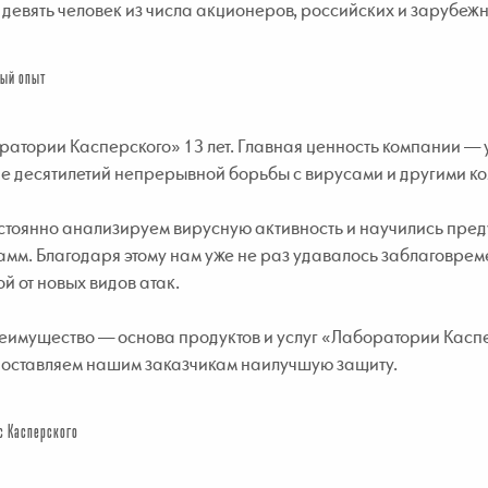
 девять человек из числа акционеров, российских и зарубе
ый опыт
атории Касперского» 13 лет. Главная ценность компании — 
ие десятилетий непрерывной борьбы с вирусами и другими к
стоянно анализируем вирусную активность и научились пред
мм. Благодаря этому нам уже не раз удавалось заблаговре
й от новых видов атак.
еимущество — основа продуктов и услуг «Лаборатории Каспе
доставляем нашим заказчикам наилучшую защиту.
с Касперского