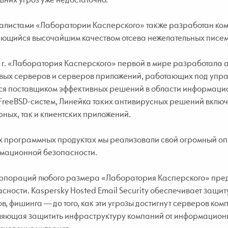
алистами «Лаборатории Касперского» также разработан комп
ающийся высочайшим качеством отсева нежелательных писем
 г. «Лаборатория Касперского» первой в мире разработала 
вых серверов и серверов приложений, работающих под управ
тся поставщиком эффективных решений в области информаци
FreeBSD-систем, Линейка таких антивирусных решений включ
ных, так и клиентских приложений.
х программных продуктах мы реализовали свой огромный опы
мационной безопасности.
орпораций любого размера «Лаборатория Касперского» предс
сности. Kaspersky Hosted Email Security обеспечивает защит
в, фишинга — до того, как эти угрозы достигнут серверов ком
ляющая защитить инфраструктуру компаний от информационн