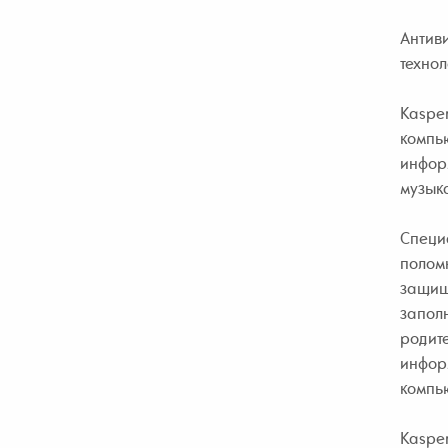
Антив
технол
Kaspe
компью
информ
музыка
Специ
полом
защище
заполн
родите
информ
компью
Kasper