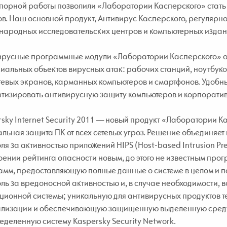
порной работы позволили «Лаборатории Касперского» стать 
в. Наш основной продукт, Антивирус Касперского, регулярно
народных исследовательских центров и компьютерных издан
ирусные программные модули «Лаборатории Касперского» о
иальных объектов вирусных атак: рабочих станций, ноутбуко
тевых экранов, карманных компьютеров и смартфонов. Удобн
тизировать антивирусную защиту компьютеров и корпоратив
sky Internet Security 2011 — новый продукт «Лаборатории 
льная защита ПК от всех сетевых угроз. Решение объединяет
ля за активностью приложений HIPS (Host-based Intrusion Pr
ении рейтинга опасности новым, до этого не известным про
амм, предоставляющую полные данные о системе в целом и 
ль за вредоносной активностью и, в случае необходимости,
ционной системы; уникальную для антивирусных продуктов 
ализации и обеспечивающую защищенную выделенную среду
деленную систему Kaspersky Security Network.