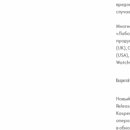
вредон
случае
Многие
«Лабо
продук
(UK), 
(USA),
WatchG
Kaspersk
Новый 
Relea
Kasper
опера
в обн