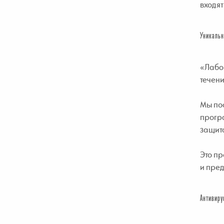
входят
Уникальн
«Лабор
течен
Мы по
програ
защито
Это пр
и пре
Антивиру