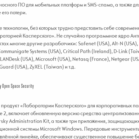
осного ПО для мобильных платформ и SMS-спама, а также дл
 его потери.
 технологии, без которых трудно представить себе совреме
раторией Касперского». Не случайно программное ядро Анти
тах многие другие разработчики: Safenet (USA), Alt-N (USA), Bl
Communigate Systems (USA), Critical Path (Ireland), D-Link (Taiw
 LANDesk (USA), Microsoft (USA), Netasq (France), Netgear (USA)
uard (USA), ZyXEL (Taiwan) и т.д.
y Open Space Security
продукт «Лаборатории Касперского» для корпоративных пол
se 2, включает обновленную версию средства централизован
sky Administration Kit, а также три приложения, защищающ
ционной системы Microsoft Windows. Передовые инструмен
овлённой линейке, обеспечивают существенное повышение бе