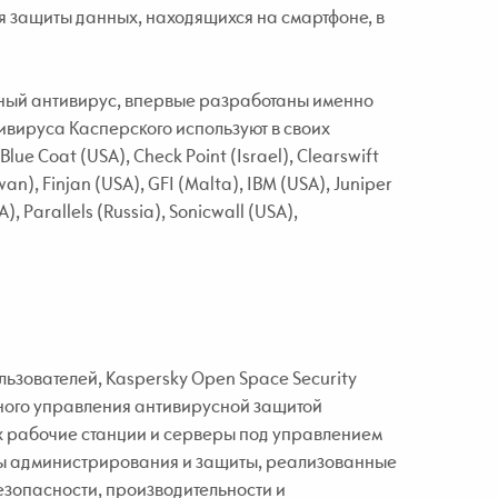
я защиты данных, находящихся на смартфоне, в
нный антивирус, впервые разработаны именно
вируса Касперского используют в своих
ue Coat (USA), Check Point (Israel), Clearswift
an), Finjan (USA), GFI (Malta), IBM (USA), Juniper
, Parallels (Russia), Sonicwall (USA),
ьзователей, Kaspersky Open Space Security
ного управления антивирусной защитой
их рабочие станции и серверы под управлением
ты администрирования и защиты, реализованные
зопасности, производительности и