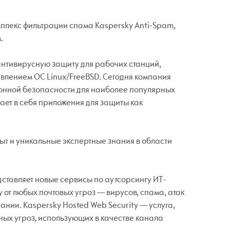
лекс фильтрации спама Kaspersky Anti-Spam,
.
антивирусную защиту для рабочих станций,
лением ОС Linux/FreeBSD. Сегодня компания
онной безопасности для наиболее популярных
ает в себя приложения для защиты как
т и уникальные экспертные знания в области
тавляет новые сервисы по аутсорсингу ИТ-
у от любых почтовых угроз — вирусов, спама, атак
пании. Kaspersky Hosted Web Security — услуга,
ых угроз, использующих в качестве канала