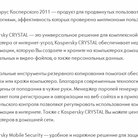
ирус Касперского 2011 — продукт для продвинутых пользов
огиями, эффективность которых проверена миллионами польз
rsky CRYSTAL — это универсальное решение для комплексно
тера от интернет-угроз, Kaspersky CRYSTAL обеспечивает н
ации, которую Вы создаете и храните на компьютерах домаш
льных и видео-файлов, а также персональных данных.
альные инструменты резервного копирования помогают обес
ки или кражи компьютера. Благодаря современным техноло
ны от попадания в чужие руки. Менеджер паролей генериру
яет поля регистрации и авторизации на веб-сайтах и в при
льского контроля позволяют регулировать использование ком
ации в интернете. Также с Kaspersky CRYSTAL Вы можете це
теров в домашней сети.
sky Mobile Security — удобное и надежное решение для защи