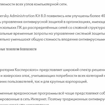
яемости всех узлов компьютерной сети.
ersky Administration Kit 8.0 появились или улучшены более 4
ь управления антивирусной защитой в организациях, имеющи
ескольких ПК до распределённых сетей со сложной структуро
льные временные затраты на управление системой защиты по
тельно уменьшают общую стоимость владения антивирусным
ные технологии безопасности
ратория Касперского» представляет широкий спектр решений
и хакерских атак, учитывающих потребности всех категорий 
их пользователей, так и для крупных корпораций.
менные вредоносные программы всё чаще представляют соб
ированные в сеть Интернет. Поэтому традиционных антивир
шних угроз уже недостаточно.