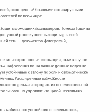
ателей, оснащенный базовыми антивирусными
ователей во всем мире.
й защиты домашних компьютеров. Помимо защиты
едоступный ранее уровень защиты для всей
ней сети — документов, фотографий,
печить сохранность информации даже в случае
гиям шифрования ваши личные данные надежно
ет устойчивые к взлому пароли и автоматически
ложениях. Расширенные возможности
пьютера детьми и оградить их от нежелательной
нтрализованно управлять защитой нескольких
ты мобильного устройства от сетевых атак,