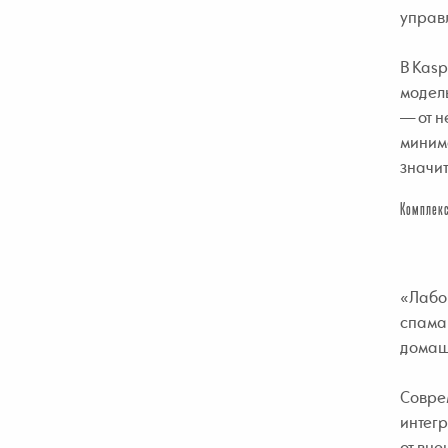
управл
В Kasp
модел
— от н
минима
значи
Комплекс
«Лабо
спама 
домашн
Совре
интегр
от вне