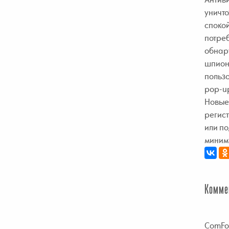
уничто
спокой
потреб
обнару
шпион
пользо
pop-up
Новые
регист
или по
миниму
Комме
ComFo