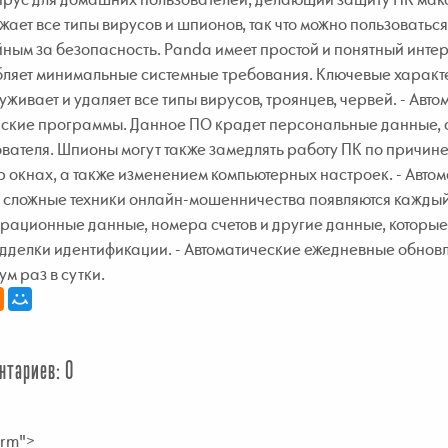
жает все типы вирусов и шпионов, так что можно пользоваться
ным за безопасность. Panda имеет простой и понятный инте
ляет минимальные системные требования. Ключевые характе
живает и удаляет все типы вирусов, троянцев, червей. - Авт
ские программы. Данное ПО крадет персональные данные, с
вателя. Шпионы могут также замедлять работу ПК по причин
 окнах, а также изменением компьютерных настроек. - Авт
 сложные техники онлайн-мошенничества появляются каждый 
рационные данные, номера счетов и другие данные, которые
дделки идентификации. - Автоматические ежедневные обновл
м раз в сутки.
нтариев: 0
rm">