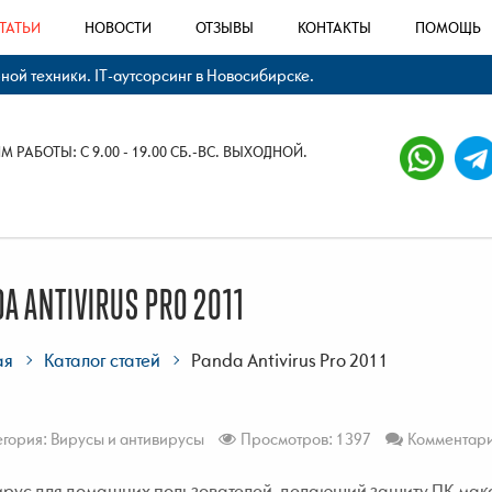
ТАТЬИ
НОВОСТИ
ОТЗЫВЫ
КОНТАКТЫ
ПОМОЩЬ
й техники. IT-аутсорсинг в Новосибирске.
 РАБОТЫ: С 9.00 - 19.00 СБ.-ВС. ВЫХОДНОЙ.
A ANTIVIRUS PRO 2011
ая
Каталог статей
Panda Antivirus Pro 2011
егория:
Вирусы и антивирусы
Просмотров: 1397
Комментари
рус для домашних пользователей, делающий защиту ПК макс