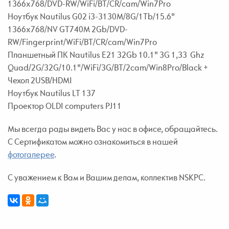
1366x768/DVD-RW/WiFi/BT/CR/cam/Win7Pro
Ноутбук Nautilus G02 i3-3130M/8G/1Tb/15.6"
1366x768/NV GT740M 2Gb/DVD-
RW/Fingerprint/WiFi/BT/CR/cam/Win7Pro
Планшетный ПК Nautilus Е21 32Gb 10.1" 3G 1,33 Ghz
Quad/2G/32G/10.1"/WiFi/3G/BT/2cam/Win8Pro/Black +
Чехол 2USB/HDMI
Ноутбук Nautilus LT 137
Проектор OLDI computers PJ11
Мы всегда рады видеть Вас у нас в офисе, обращайтесь.
C Сертификатом можно ознакомиться в нашей
фотогалерее
.
С уважением к Вам и Вашим делам, коллектив NSKPC.