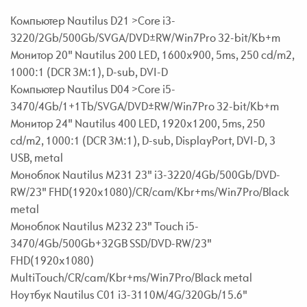
Компьютер Nautilus D21 >Core i3-
3220/2Gb/500Gb/SVGA/DVD±RW/Win7Pro 32-bit/Kb+m
Монитор 20" Nautilus 200 LED, 1600x900, 5ms, 250 cd/m2,
1000:1 (DCR 3M:1), D-sub, DVI-D
Компьютер Nautilus D04 >Core i5-
3470/4Gb/1+1Tb/SVGA/DVD±RW/Win7Pro 32-bit/Kb+m
Монитор 24" Nautilus 400 LED, 1920x1200, 5ms, 250
cd/m2, 1000:1 (DCR 3M:1), D-sub, DisplayPort, DVI-D, 3
USB, metal
Моноблок Nautilus M231 23" i3-3220/4Gb/500Gb/DVD-
RW/23" FHD(1920x1080)/CR/cam/Kbr+ms/Win7Pro/Black
metal
Моноблок Nautilus M232 23" Touch i5-
3470/4Gb/500Gb+32GB SSD/DVD-RW/23"
FHD(1920x1080)
MultiTouch/CR/cam/Kbr+ms/Win7Pro/Black metal
Ноутбук Nautilus C01 i3-3110M/4G/320Gb/15.6"