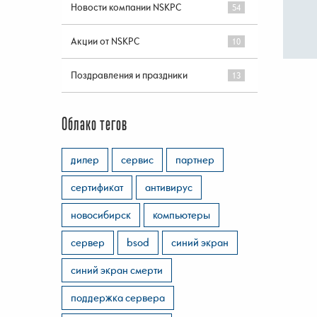
Новости компании NSKPC
54
Акции от NSKPC
10
Поздравления и праздники
13
Облако тегов
дилер
сервис
партнер
сертификат
антивирус
новосибирск
компьютеры
сервер
bsod
синий экран
синий экран смерти
поддержка сервера